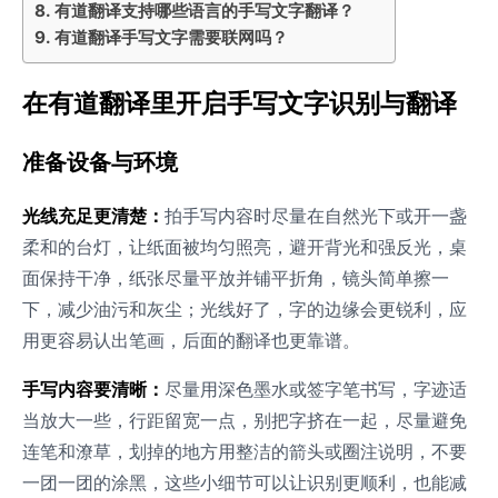
有道翻译支持哪些语言的手写文字翻译？
有道翻译手写文字需要联网吗？
在有道翻译里开启手写文字识别与翻译
准备设备与环境
光线充足更清楚：
拍手写内容时尽量在自然光下或开一盏
柔和的台灯，让纸面被均匀照亮，避开背光和强反光，桌
面保持干净，纸张尽量平放并铺平折角，镜头简单擦一
下，减少油污和灰尘；光线好了，字的边缘会更锐利，应
用更容易认出笔画，后面的翻译也更靠谱。
手写内容要清晰：
尽量用深色墨水或签字笔书写，字迹适
当放大一些，行距留宽一点，别把字挤在一起，尽量避免
连笔和潦草，划掉的地方用整洁的箭头或圈注说明，不要
一团一团的涂黑，这些小细节可以让识别更顺利，也能减