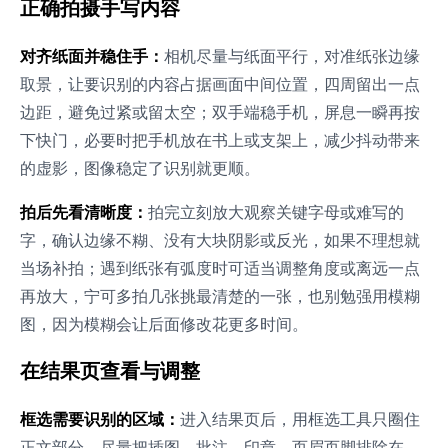
正确拍摄手写内容
对齐纸面并稳住手：
相机尽量与纸面平行，对准纸张边缘
取景，让要识别的内容占据画面中间位置，四周留出一点
边距，避免过紧或留太空；双手端稳手机，屏息一瞬再按
下快门，必要时把手机放在书上或支架上，减少抖动带来
的虚影，图像稳定了识别就更顺。
拍后先看清晰度：
拍完立刻放大观察关键字母或难写的
字，确认边缘不糊、没有大块阴影或反光，如果不理想就
当场补拍；遇到纸张有弧度时可适当调整角度或离远一点
再放大，宁可多拍几张挑最清楚的一张，也别勉强用模糊
图，因为模糊会让后面修改花更多时间。
在结果页查看与调整
框选需要识别的区域：
进入结果页后，用框选工具只圈住
正文部分，尽量把插图、批注、印章、页眉页脚排除在