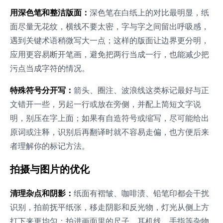
用深色笔和整洁版面：
深色笔在白纸上的对比最明显，纸
面尽量无花纹，横线不要太密，字与字之间留出呼吸感，
遇到关键术语稍微写大一点；这样的版面让边界更分明，
应用更容易断开笔画，避免把两行当成一行，也能减少把
污点当成字符的情况。
特殊符号分开写：
箭头、圈注、波浪线这类标记最好与正
文错开一些，另起一行或放在旁侧，并配上简短文字说
明，别压在字上面；如果有自造符号或缩写，尽可能给出
原词或注释，识别后再翻译时就不容易走偏，也方便后来
者理解你的标记方法。
拍摄与图片的优化
清理杂点和阴影：
纸面有褶皱、咖啡渍、铅笔印都会干扰
识别，拍前抚平纸张，移走阴影和反光物，灯光从侧上方
打下来更均匀；拍进画面里的尺子、耳机线、手指等杂物