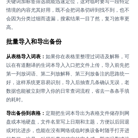
关键词加标签筛选就能迅速定位，这对临时要写一段特定
情境的内容尤其好用，既不会把词条切碎到找不到，也不
会因为分类过细而遗漏，搜索结果一目了然，复习效率更
高。
批量导入和导出备份
从表格导入词表：
如果你在表格里整理过词语及解释，可
以在有道翻译的生词本导入入口把文件上传，导入前先把
第一列放词语、第二列放解释、第三列放备注的思路统一
好，这样系统更容易识别，导入后抽查几条确认无误，老
数据也能被立刻带入你的日常查词流程，省去一条条手填
的耗时。
导出备份到表格：
定期把生词本导出为表格文件储存到网
盘或本地硬盘，文件名里写上日期和主题，方便以后回退
或对比进步，也能在没有网络或临时换设备时随手打开进