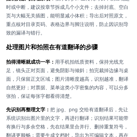
时或中断，建议按章节拆成几个小文件；去掉封底、空白
页与大幅无关插图，能明显减小体积；导出后对照原文，
重点核对目录页码、表格边界与脚注说明，防止因识别导
致的漏译与错行。
处理图片和拍照在有道翻译的步骤
拍得清晰就成功一半：
用手机拍纸质资料，保持光线充
足，镜头正对页面，避免阴影与倾斜；拍完裁掉边缘与桌
面，只保留正文区域；图片清晰度越高，识别越准，翻译
自然更好；对票据、菜单这类小字密集的内容，可以分多
张拍，保证每张字都看得清楚。
先识别再整理文字：
把 jpg、png 交给有道翻译后，先让
系统识别出图片里的文字，再进行翻译；识别结果可能带
有换行与多余空格，先在结果里合并行、删掉重复符号，
翻译更顺畅；需要生成文档时，导出为可编辑文本，再在